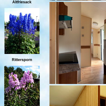
Altfriesack
Rittersporn